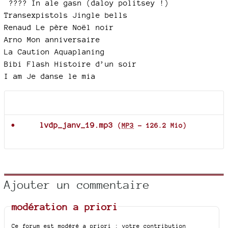
???? In ale gasn (daloy politsey !)
Transexpistols Jingle bells
Renaud Le père Noël noir
Arno Mon anniversaire
La Caution Aquaplaning
Bibi Flash Histoire d’un soir
I am Je danse le mia
Documents joints
lvdp_janv_19.mp3
(
MP3
-
126.2 Mio
)
Ajouter un commentaire
modération a priori
Ce forum est modéré a priori : votre contribution