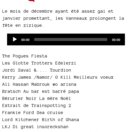
Le mois de décembre ayant été assez gai et
janvier promettant, les Vanneaux prolongent la
fête en zizique.
Audio
Current
Total
00:00
00:00
time
duration
Player
The Pogues Fiesta
Les Glotte Trotters Edelerzi
Jordi Saval &.... Tourdion
Kerry James /Namor/ G Kill Meilleurs voeux
Ali Hassan Mabrouk wo arisna
Bratsch Au bar est barré papa
Bérurier Noir La mère Noël
Extrait de Trainspotting 2
Frankie Ford Sea cruise
Lord Kitchener Birth of Ghana
LKJ Di great insoreckshan