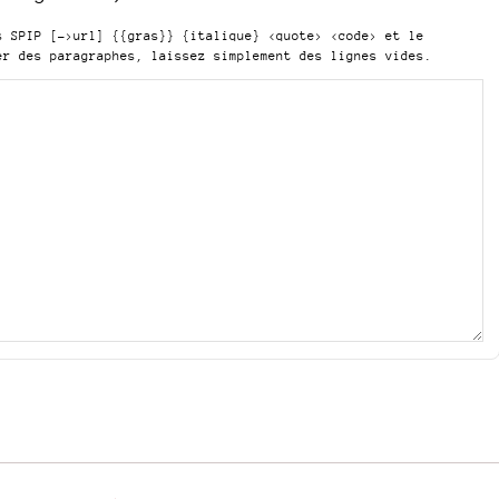
is SPIP
[->url] {{gras}} {italique} <quote> <code>
et le
er des paragraphes, laissez simplement des lignes vides.