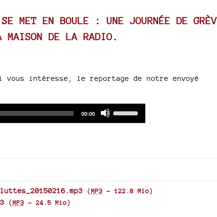
volume.
 SE MET EN BOULE : UNE JOURNÉE DE GRÈV
A MAISON DE LA RADIO.
i vous intéresse, le reportage de notre envoyé
Audio
Use
Total
00:00
duration
Player
Up/Down
Arrow
keys
to
increase
or
decrease
luttes_20150216.mp3
(
MP3
-
122.8 Mio
)
volume.
3
(
MP3
-
24.5 Mio
)