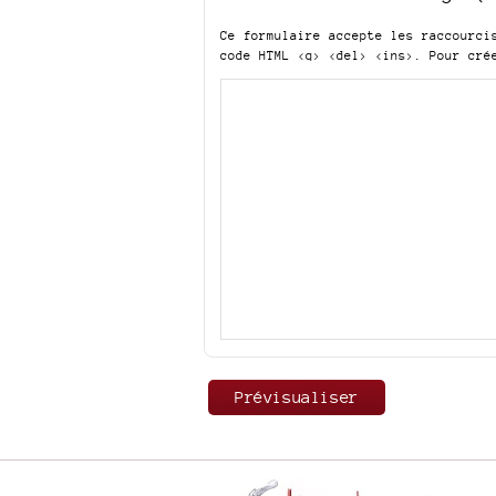
Ce formulaire accepte les raccourc
code HTML
<q> <del> <ins>
. Pour cré