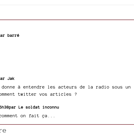
 par
barré
 par
Jak
 donne à entendre les acteurs de la radio sous un
omment twitter vos articles ?
16h38par
Le soldat inconnu
comment on fait ça...
re