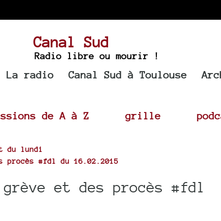
Canal Sud
Radio libre ou mourir !
La radio
Canal Sud à Toulouse
Arc
issions de A à Z
grille
podc
t du lundi
s procès #fdl du 16.02.2015
 grève et des procès #fdl