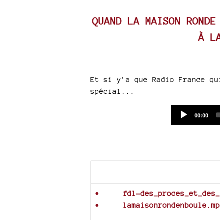
QUAND LA MAISON RONDE
À L
Et si y’a que Radio France qu
spécial...
Current
00:00
time
Documents joints
fdl-des_proces_et_des_
lamaisonrondenboule.mp