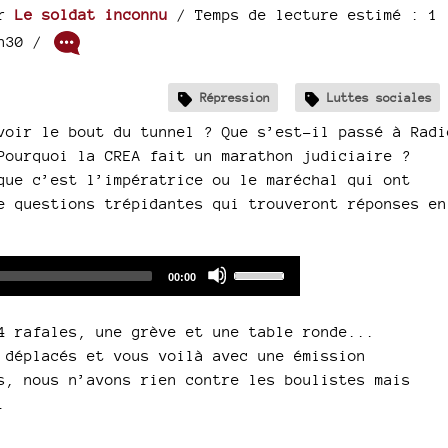
ar
Le soldat inconnu
/ Temps de lecture estimé : 1
1h30
/
Répression
Luttes sociales
voir le bout du tunnel ? Que s’est-il passé à Radi
Pourquoi la CREA fait un marathon judiciaire ?
que c’est l’impératrice ou le maréchal qui ont
e questions trépidantes qui trouveront réponses en
Audio
Use
Total
00:00
duration
Player
Up/Down
Arrow
4 rafales, une grève et une table ronde...
keys
 déplacés et vous voilà avec une émission
to
s, nous n’avons rien contre les boulistes mais
increase
.
or
decrease