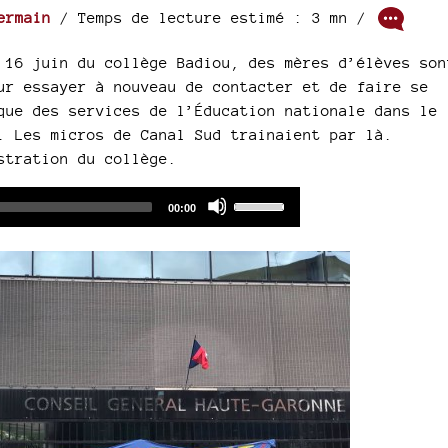
ermain
/ Temps de lecture estimé : 3 mn /
 16 juin du collège Badiou, des mères d’élèves son
ur essayer à nouveau de contacter et de faire se
que des services de l’Éducation nationale dans le
. Les micros de Canal Sud trainaient par là.
stration du collège.
Audio
Use
Total
00:00
duration
Player
Up/Down
Arrow
keys
to
increase
or
decrease
volume.