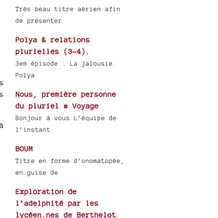
Très beau titre aérien afin
de présenter
Polya & relations
plurielles (3-4).
3em épisode : La jalousie.
Polya
s
s
Nous, première personne
du pluriel # Voyage
Bonjour à vous L’équipe de
à
l’instant
BOUM
Titre en forme d’onomatopée,
en guise de
Exploration de
l’adelphité par les
lycéen.nes de Berthelot