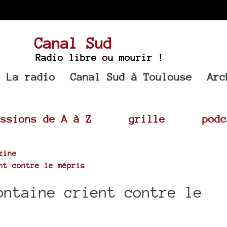
Canal Sud
Radio libre ou mourir !
La radio
Canal Sud à Toulouse
Arc
issions de A à Z
grille
podc
zine
nt contre le mépris
ontaine crient contre le