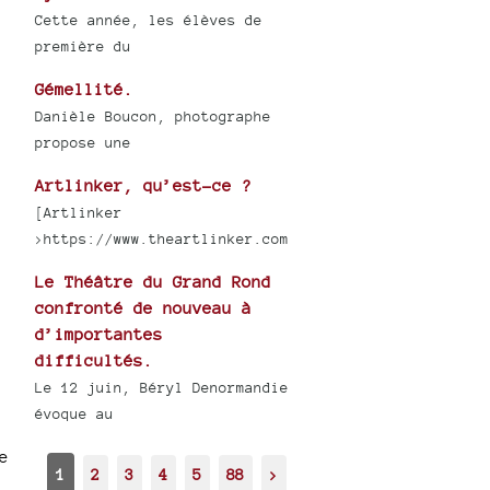
Cette année, les élèves de
première du
Gémellité.
Danièle Boucon, photographe
propose une
Artlinker, qu’est-ce ?
[Artlinker
>https://www.theartlinker.com
Le Théâtre du Grand Rond
confronté de nouveau à
d’importantes
difficultés.
Le 12 juin, Béryl Denormandie
évoque au
e
1
2
3
4
5
88
>