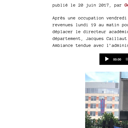
publié le 20 juin 2017
,
par
G
Après une occupation vendredi
revenues lundi 19 au matin po
déplacer le directeur académi
département, Jacques Caillaut
Ambiance tendue avec l’admini
Current
00:00
time