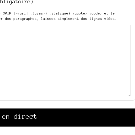
obligatoire)
is SPIP
[->url] {{gras}} {italique} <quote> <code>
et le
er des paragraphes, laissez simplement des lignes vides.
 en direct