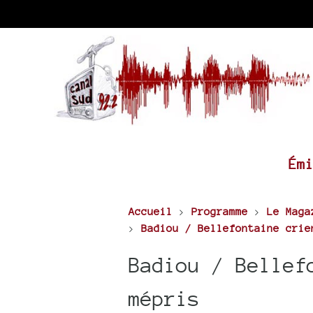
Ém
Accueil
>
Programme
>
Le Maga
>
Badiou / Bellefontaine crie
Badiou / Bellef
mépris