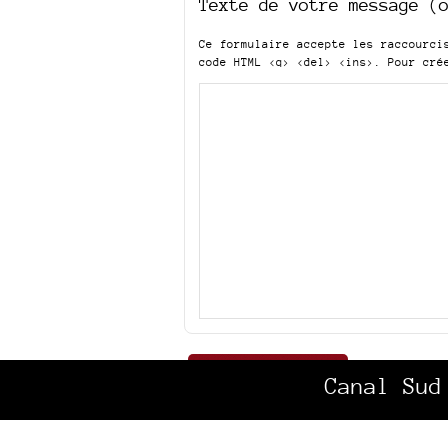
Texte de votre message (
Ce formulaire accepte les raccourc
code HTML
<q> <del> <ins>
. Pour cré
Canal Sud