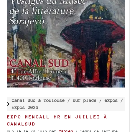
Canal Sud à Toulouse /
sur place /
expos /
Expos 2026
EXPO MENGALL HR EN JUILLET À
CANALSUD
publié le 24 juin
par
fabien
/ Temps de lecture