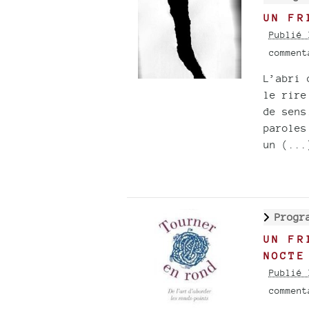
UN FR
Publié 
commen
L’abri 
le rire
de sens
paroles
un (...
Progr
UN FR
NOCTE
Publié 
commen