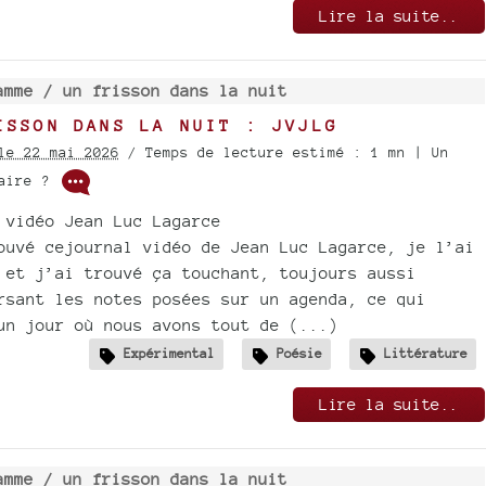
Lire la suite..
amme /
un frisson dans la nuit
ISSON DANS LA NUIT : JVJLG
le 22 mai 2026
/ Temps de lecture estimé : 1 mn | Un
taire ?
 vidéo Jean Luc Lagarce
ouvé cejournal vidéo de Jean Luc Lagarce, je l’ai
 et j’ai trouvé ça touchant, toujours aussi
rsant les notes posées sur un agenda, ce qui
un jour où nous avons tout de (...)
Expérimental
Poésie
Littérature
Lire la suite..
amme /
un frisson dans la nuit