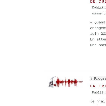
DE TU
Publié 
commen
« Quand
changen
Juin 20
En atte
une bar
Progr
UN FR
Publié 
Je n’ai