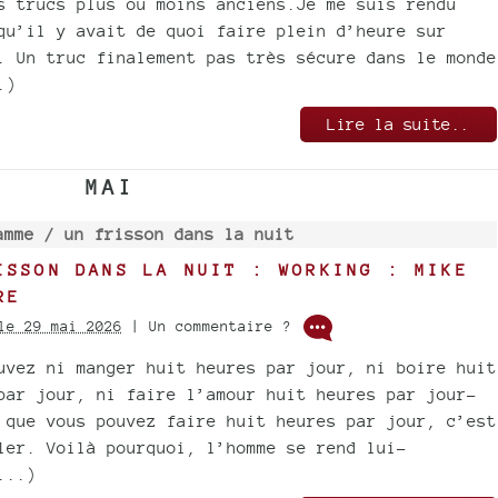
s trucs plus ou moins anciens.Je me suis rendu
qu’il y avait de quoi faire plein d’heure sur
. Un truc finalement pas très sécure dans le monde
.)
Lire la suite..
MAI
amme /
un frisson dans la nuit
ISSON DANS LA NUIT : WORKING : MIKE
RE
le 29 mai 2026
| Un commentaire ?
uvez ni manger huit heures par jour, ni boire huit
par jour, ni faire l’amour huit heures par jour-
 que vous pouvez faire huit heures par jour, c’est
ler. Voilà pourquoi, l’homme se rend lui-
...)