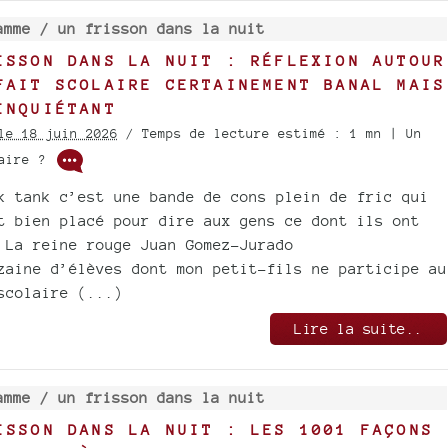
amme /
un frisson dans la nuit
ISSON DANS LA NUIT : RÉFLEXION AUTOUR
FAIT SCOLAIRE CERTAINEMENT BANAL MAIS
INQUIÉTANT
le 18 juin 2026
/ Temps de lecture estimé : 1 mn | Un
taire ?
k tank c’est une bande de cons plein de fric qui
t bien placé pour dire aux gens ce dont ils ont
 La reine rouge Juan Gomez-Jurado
zaine d’élèves dont mon petit-fils ne participe au
scolaire (...)
Lire la suite..
amme /
un frisson dans la nuit
ISSON DANS LA NUIT : LES 1001 FAÇONS