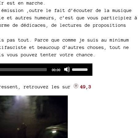
ïr est en marche.
 émission ,outre le fait d’écouter de la musique
ie et autres humeurs, c’est que vous participiez à
orme de dédicaces, de lectures de propositions
is pas tout. Parce que comme je suis au minimum
tifasciste et beaucoup d’autres choses, tout ne
is vous pouvez tenter votre chance.
Audio
Use
Total
00:00
duration
Player
Up/Down
Arrow
éressent, retrouvez les sur
49,3
keys
to
increase
or
decrease
volume.