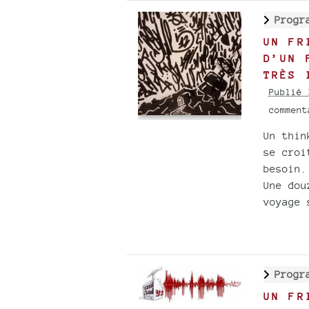
Progr
UN FR
D’UN 
TRÈS 
Publié 
commen
Un thin
se croi
besoin.
Une dou
voyage 
Progr
UN FR