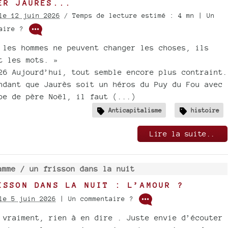
ER JAURÈS...
le 12 juin 2026
/ Temps de lecture estimé : 4 mn | Un
taire ?
 les hommes ne peuvent changer les choses, ils
t les mots. »
26 Aujourd’hui, tout semble encore plus contraint.
ndant que Jaurès soit un héros du Puy du Fou avec
be de père Noël, il faut (...)
Anticapitalisme
histoire
Lire la suite..
amme /
un frisson dans la nuit
ISSON DANS LA NUIT : L’AMOUR ?
le 5 juin 2026
| Un commentaire ?
 vraiment, rien à en dire . Juste envie d’écouter