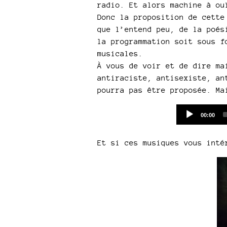
radio. Et alors machine à ou
Donc la proposition de cette
que l’entend peu, de la poés
la programmation soit sous f
musicales.
À vous de voir et de dire ma
antiraciste, antisexiste, an
pourra pas être proposée. Ma
Current
00:00
time
Et si ces musiques vous int