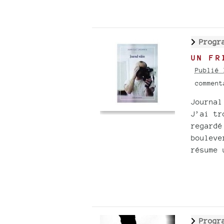
Progr
UN FR
Publié 
commen
Journal
J’ai tr
regardé
bouleve
résume 
Progr