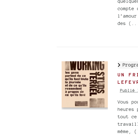
quelque
compte 
l’amour
des (..
Progr
UN FR
LEFEV
Publié 
Vous po
heures 
tout ce
travail
même, (