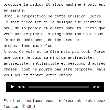
produire la radio. Et alors machine à ouïr est
en marche.
Donc la proposition de cette émission ,outre
le fait d’écouter de la musique que l’entend
peu, de la poésie et autres humeurs, c’est que
vous participiez à la programmation soit sous
forme de dédicaces, de lectures de
propositions musicales.
À vous de voir et de dire mais pas tout. Parce
que comme je suis au minimum antiraciste,
antisexiste, antifasciste et beaucoup d’autres
choses, tout ne pourra pas être proposée. Mais
vous pouvez tenter votre chance.
Audio
Current
Total
00:00
00:00
time
duration
Player
Et si ces musiques vous intéressent, retrouvez
les sur
49,3